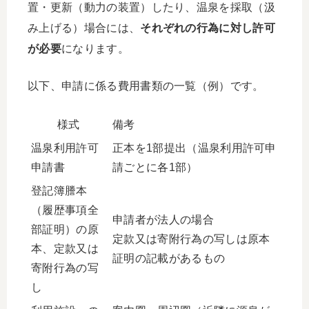
置・更新（動力の装置）したり、温泉を採取（汲
み上げる）場合には、
それぞれの行為に対し許可
が必要
になります。
以下、申請に係る費用書類の一覧（例）です。
様式
備考
温泉利用許可
正本を1部提出（温泉利用許可申
申請書
請ごとに各1部）
登記簿謄本
（履歴事項全
申請者が法人の場合
部証明）の原
定款又は寄附行為の写しは原本
本、定款又は
証明の記載があるもの
寄附行為の写
し