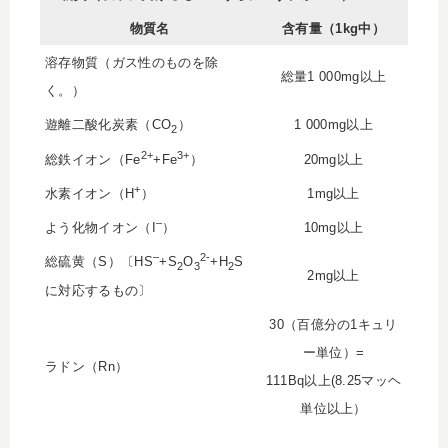
物質名
含有量（1kg中）
溶存物質（ガス性のものを除
総量1 000mg以上
く。）
遊離二酸化炭素（CO
）
1 000mg以上
2
2+
3+
総鉄イオン（Fe
+Fe
）
20mg以上
+
水素イオン（H
）
1mg以上
–
よう化物イオン（I
）
10mg以上
–
2-
総硫黄（S）〔HS
+S
O
+H
S
2
3
2
2mg以上
に対応するもの〕
30（百億分の1キュリ
ー単位）=
ラドン（Rn）
111Bq以上(8.25マッヘ
単位以上）