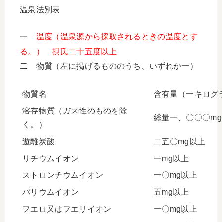
温泉法別表
一
温度（温泉源から採取されるときの温度とす
る。） 摂氏二十五度以上
二 物質（左に掲げるもののうち、いずれか一）
物質名
含有量（一キログ
溶存物質（ガス性のものを除
総量一、〇〇〇m
く。）
遊離炭酸
二五〇mg以上
リチウムイオン
一mg以上
ストロンチウムイオン
一〇mg以上
バリウムイオン
五mg以上
フエロ又はフエリイオン
一〇mg以上