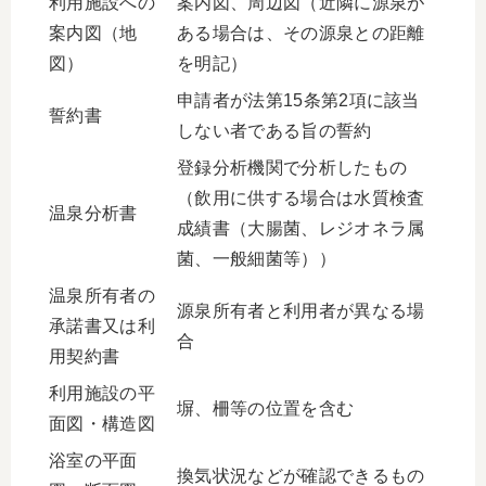
利用施設への
案内図、周辺図（近隣に源泉が
案内図（地
ある場合は、その源泉との距離
図）
を明記）
申請者が法第15条第2項に該当
誓約書
しない者である旨の誓約
登録分析機関で分析したもの
（飲用に供する場合は水質検査
温泉分析書
成績書（大腸菌、レジオネラ属
菌、一般細菌等））
温泉所有者の
源泉所有者と利用者が異なる場
承諾書又は利
合
用契約書
利用施設の平
塀、柵等の位置を含む
面図・構造図
浴室の平面
換気状況などが確認できるもの