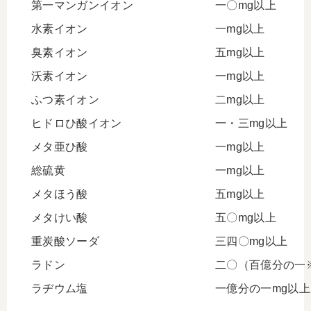
第一マンガンイオン
一〇mg以上
水素イオン
一mg以上
臭素イオン
五mg以上
沃素イオン
一mg以上
ふつ素イオン
二mg以上
ヒドロひ酸イオン
一・三mg以上
メタ亜ひ酸
一mg以上
総硫黄
一mg以上
メタほう酸
五mg以上
メタけい酸
五〇mg以上
重炭酸ソーダ
三四〇mg以上
ラドン
二〇（百億分の一
ラヂウム塩
一億分の一mg以上