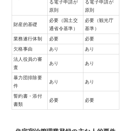
る電子申請が
る電子申請が
原則
原則
必要（国土交
必要（観光庁
財産的基礎
通省令基準）
基準）
業務遂行体制
必要
必要
欠格事由
あり
あり
法人役員の審
あり
あり
査
暴力団排除要
あり
あり
件
誓約書・添付
必要
必要
書類