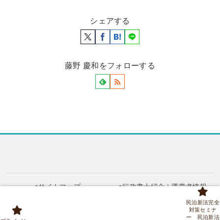
シェアする
藤野 慶和をフォローする
●サイトマップ
●行政書士紹介｜運営者情報
●アクセス
●お問合せ
民泊新法完全
●ブログ
●民泊・旅館業 料金表
対策セミナ
ー 民泊新法