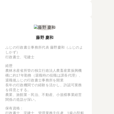
藤野 慶和
ふじの行政書士事務所代表 藤野慶和（ふじのよ
しかず）
行政書士、宅建士
経歴
農林水産省所管の独立行政法人農畜産業振興機
構に約17年勤務（退職時の役職は課長代理）、
退職後ふじの行政書士事務所を開業
長年の行政機関での経験を活かし、許認可業務
を得意とする。
農業、旅館業・民泊、不動産、小規模事業経営
関係の造詣が深い。
保有資格：
行政書士、宅建士、管理業務主任者、1級小型船