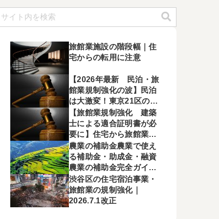
旅館業施設の階段幅｜住
宅からの転用に注意
【2026年最新 民泊・旅
館業規制強化の波】民泊
は大激変！東京21区の要
望書と国の新通達で変わ
【旅館業規制強化 建築
るこれからのマーケッ
士による適合証明書が必
ト。事業者の生存戦略
要に】住宅から旅館業へ
の転用が厳格化！令和8年
農業の補助金農業で使え
5月28日付の新通達を徹
る補助金・助成金・融資
底解説
農業の補助金完全ガイド
【2026年度版】
渋谷区の住宅宿泊事業・
旅館業の規制強化｜
2026.7.1改正