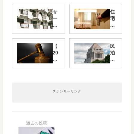
サ
住
ー
宅
ビ
宿
ス
泊
付
事
き
業
【
民
高
法
20
泊
齢
の
26
規
者
届
年
制
向
出
最
緩
け
住
新
和
住
宅
ま
宅
の
スポンサーリンク
民
と
（
消
泊
め
サ
防
・
（
高
法
旅
20
住
令
館
18.
）
上
業
3.1
と
の
規
5