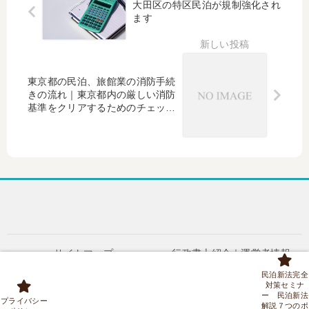
大田区の特区民泊が規制強化され
は
取
制
時
ます
何
扱
強
点
？
い
化
）
｜
を
の
老
解
波
東京都の民泊、旅館業の消防手続
人
説
】
きの流れ｜東京都内の厳しい消防
ホ
民
基準をクリアするためのチェック
ー
泊
リスト
ム
は
と
大
の
激
違
変
い
！
東
京
21
区
●サイトマップ
●行政書士紹介｜運営者情報
の
●アクセス
●お問合せ
民泊新法完全
要
●ブログ
●民泊・旅館業 料金表
対策セミナ
ー 民泊新法
望
◆お問合せ(民泊)
プライバシーポリシー
プライバシー
解説７つのポ