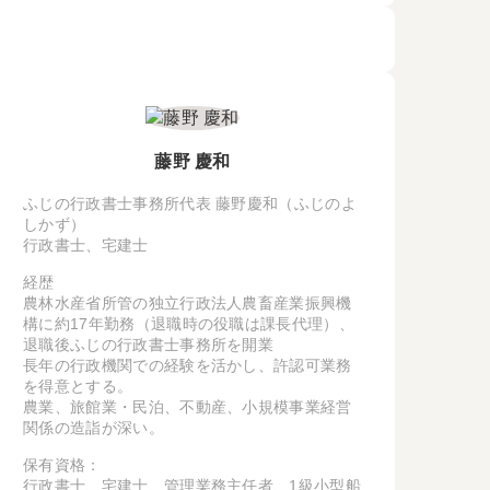
藤野 慶和
ふじの行政書士事務所代表 藤野慶和（ふじのよ
しかず）
行政書士、宅建士
経歴
農林水産省所管の独立行政法人農畜産業振興機
構に約17年勤務（退職時の役職は課長代理）、
退職後ふじの行政書士事務所を開業
長年の行政機関での経験を活かし、許認可業務
を得意とする。
農業、旅館業・民泊、不動産、小規模事業経営
関係の造詣が深い。
保有資格：
行政書士、宅建士、管理業務主任者、1級小型船