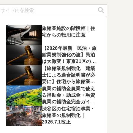
旅館業施設の階段幅｜住
宅からの転用に注意
【2026年最新 民泊・旅
館業規制強化の波】民泊
は大激変！東京21区の要
望書と国の新通達で変わ
【旅館業規制強化 建築
るこれからのマーケッ
士による適合証明書が必
ト。事業者の生存戦略
要に】住宅から旅館業へ
の転用が厳格化！令和8年
農業の補助金農業で使え
5月28日付の新通達を徹
る補助金・助成金・融資
底解説
農業の補助金完全ガイド
【2026年度版】
渋谷区の住宅宿泊事業・
旅館業の規制強化｜
2026.7.1改正