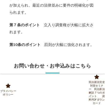
が加えられ、最近の法律並みに要件の明確化が図
られます。
第７条のポイント
立入り調査権が大幅に拡大さ
れます。
第10条のポイント
罰則が大幅に強化されます。
お問い合わせ・お申込みはこちら
民泊新法完全
●下記のお問い合わせフォームに入力し送信して
対策セミナ
ー 民泊新法
ください。
プライバシー
解説７つのポ
ポリシー
イント 資
料PDFダウン
（または
info@fujino-gyosei.com
まで直接メ
ロード