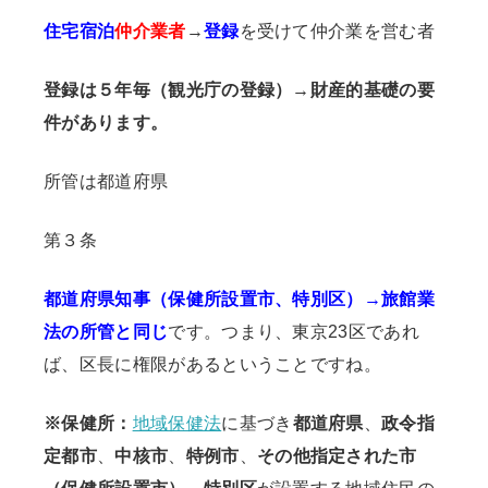
住宅宿泊
仲介業者
→
登録
を受けて仲介業を営む者
登録は５年毎（観光庁の登録）→財産的基礎の要
件があります。
所管は都道府県
第３条
都道府県知事（保健所設置市、特別区）→旅館業
法の所管と同じ
です。つまり、東京23区であれ
ば、区長に権限があるということですね。
※保健所：
地域保健法
に基づき
都道府県
、
政令指
定都市
、
中核市
、
特例市
、
その他指定された市