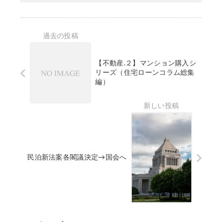
け
）
の
の
始
申
ポ
緩
動
請
イ
和
！
代
ン
解
パ
行
ト
説
ブ
（
【不動産.２】マンション購入シ
リ
令
リーズ（住宅ローンコラム総集
１
ッ
和
編）
室
ク
7
か
コ
・
ら
メ
8
ホ
ン
・
テ
ト
9
ル
募
年
が
民泊新法案各閣議決定→国会へ
集
度
可
開
全
能
始
省
に
！
庁
！
新
統
？
法
一
）