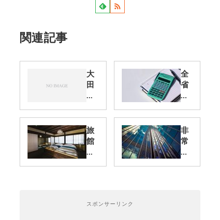
関連記事
大
全
田
省
区
庁
特
統
区
一
民
資
旅
非
泊
格
館
常
が
（
業
照
２
競
法
明
泊
争
施
の
３
参
行
設
日
加
令
置
に
資
スポンサーリンク
改
基
向
格
正
準