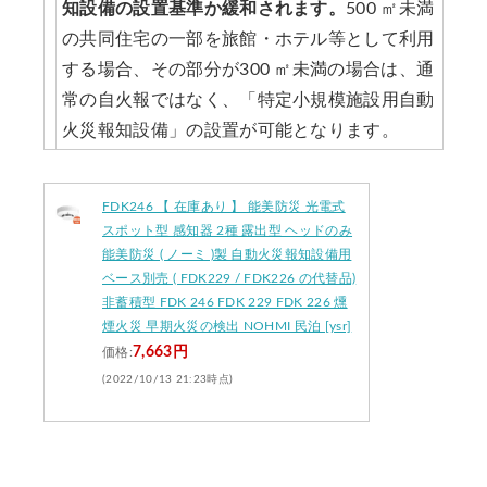
知設備の設置基準か緩和されます。
500 ㎡未満
の共同住宅の一部を旅館・ホテル等として利用
する場合、その部分が300 ㎡未満の場合は、通
常の自火報ではなく、「特定小規模施設用自動
火災報知設備」の設置が可能となります。
FDK246 【 在庫あり 】 能美防災 光電式
スポット型 感知器 2種 露出型 ヘッドのみ
能美防災 ( ノーミ )製 自動火災報知設備用
ベース別売 ( FDK229 / FDK226 の代替品)
非蓄積型 FDK 246 FDK 229 FDK 226 燻
煙火災 早期火災の検出 NOHMI 民泊 [ysr]
7,663円
価格:
(2022/10/13 21:23時点)