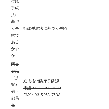
行政
手続
法に
基づ
く手
行政手続法に基づく手続
続で
ある
か否
か
問合
せ先
（所
総務省消防庁予防課
管府
電話：03-5253-7523
省・
FAX：03-5253-7533
部局
名