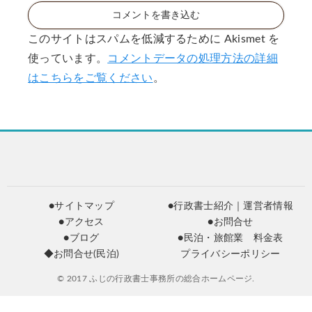
規
で
コメントを書き込む
制
→
の
※
このサイトはスパムを低減するために Akismet を
方
一
使っています。
コメントデータの処理方法の詳細
向
ヶ
？
はこちらをご覧ください
。
月
延
長
へ!
!
●サイトマップ
●行政書士紹介｜運営者情報
●アクセス
●お問合せ
●ブログ
●民泊・旅館業 料金表
◆お問合せ(民泊)
プライバシーポリシー
© 2017 ふじの行政書士事務所の総合ホームページ.