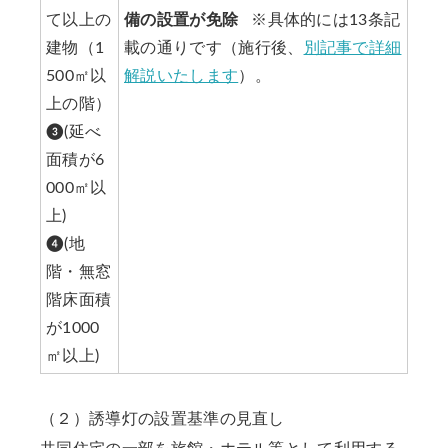
て以上の
備の設置が免除
※具体的には13条記
建物（1
載の通りです（施行後、
別記事で詳細
500㎡以
解説いたします
）。
上の階）
❸(延べ
面積が6
000㎡以
上)
❹(地
階・無窓
階床面積
が1000
㎡以上)
（２）誘導灯の設置基準の見直し