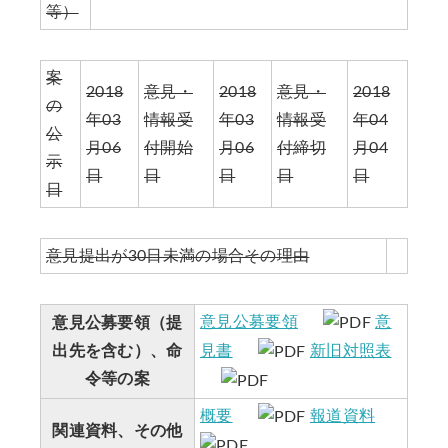
等）
案
2018
意見・
2018
意見・
2018
の
年03
情報受
年03
情報受
年04
公
月06
付開始
月06
付締切
月04
示
日
日
日
日
日
日
意見提出が30日未満の場合その理由
意見公募要領
意
意見公募要領（提
見書
新旧対照表
出先を含む）、命
令等の案
概要
報道資料
関連資料、その他