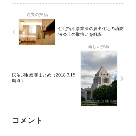
始
・
化
け
動
民
給
で
！
泊
付
は
パ
許
金
な
住宅宿泊事業法の届出住宅の消防
ブ
可
の
い
法令上の取扱いを解説
リ
）
締
！
ッ
め
ク
旅
切
コ
館
り
メ
業
が
ン
・
迫
民泊規制緩和まとめ（2018.3.15
ト
民
っ
時点）
募
泊
て
集
と
い
開
消
ま
始
防
す
！
法
新
❶
１/
コメント
法
15
は
ま