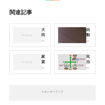
関連記事
大
自
田
動
区
火
特
災
区
報
民
知
家
民
泊
設
賃
泊
が
備
支
は
２
（
援
旅
泊
ホ
給
館
３
テ
付
業
日
ル
金
の
に
旅
スポンサーリンク
、
許
向
館
持
可
け
業
続
だ